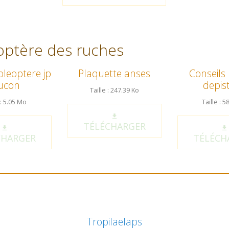
éoptère des ruches
coleoptere jp
Plaquette anses
Conseils 
ucon
depis
Taille : 247.39 Ko
 : 5.05 Mo
Taille : 5
TÉLÉCHARGER
CHARGER
TÉLÉCH
Tropilaelaps