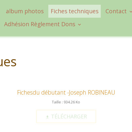
album photos
Fiches techniques
Contact
Adhésion Règlement Dons
ues
Fichesdu débutant -Joseph ROBINEAU
Taille : 934.26 Ko
TÉLÉCHARGER