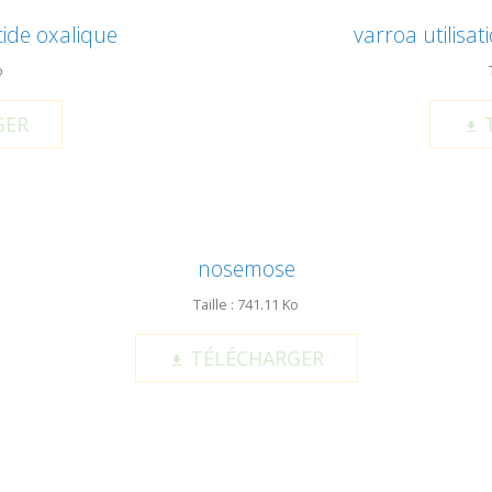
ide oxalique
varroa utilisa
o
GER
T
nosemose
Taille : 741.11 Ko
TÉLÉCHARGER