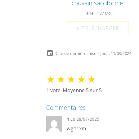
couvain sacciforme
Taille : 1.37 Mo
TÉLÉCHARGER
Date de dernière mise à jour : 11/03/2024
★
★
★
★
★
1
vote. Moyenne
5
sur 5.
Commentaires
1
Le 28/07/2025
wg11xm