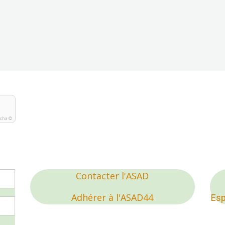
tcha ©
Contacter l'ASAD
Adhérer à l'ASAD44
Esp