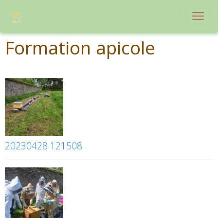
Formation apicole
20230428 121508